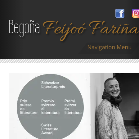
Begoña 
Feijoó Fariñ